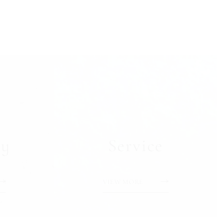
y
Service
VIEW MORE