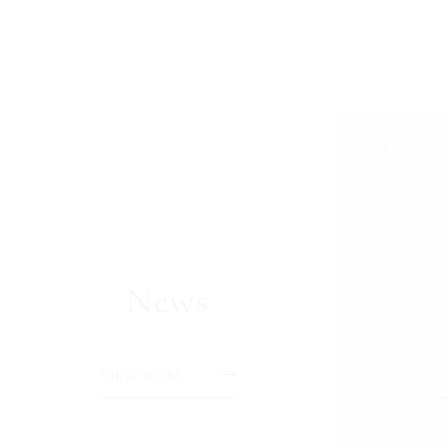
News
VIEW MORE
V