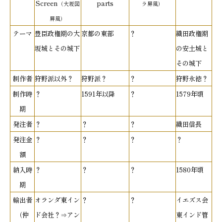
Screen
parts
（大坂図
ラ屏風）
屏風）
テーマ
豊臣政権期の大
京都の東部
？
織田政権期
坂城とその城下
の安土城と
その城下
制作者
狩野派以外？
狩野派？
？
狩野永徳？
制作時
？
1591年以降
？
1579年頃
期
発注者
？
？
？
織田信長
発注金
？
？
？
？
額
納入時
？
？
？
1580年頃
期
輸出者
オランダ東イン
？
？
イエズス会
（仲
ド会社？⇒アン
東インド管