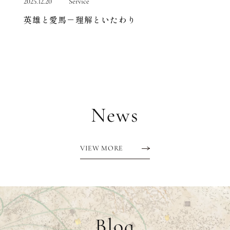
2025.12.20
Service
2025.12.
英雄と愛馬－理解といたわり
権力
News
VIEW MORE
Blog