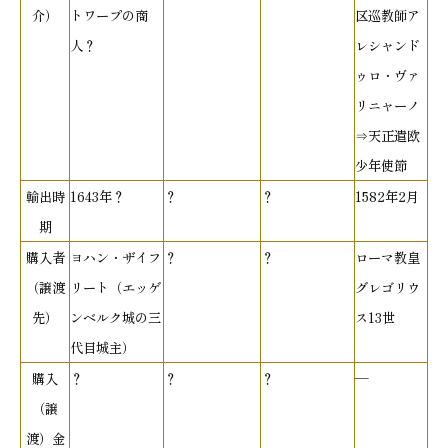
介）
トワープの商
区巡教師ア
人？
レシャンド
ゥロ・ヴァ
リニャーノ
⇒天正遣欧
少年使節
輸出時
1643年？
？
？
1582年2月
期
購入者
ヨハン・ザイフ
？
？
ローマ教皇
（譲渡
リート（エッゲ
グレゴリウ
先）
ンベルク城の三
ス13世
代目城主）
購入
？
？
？
―
（譲
渡）金