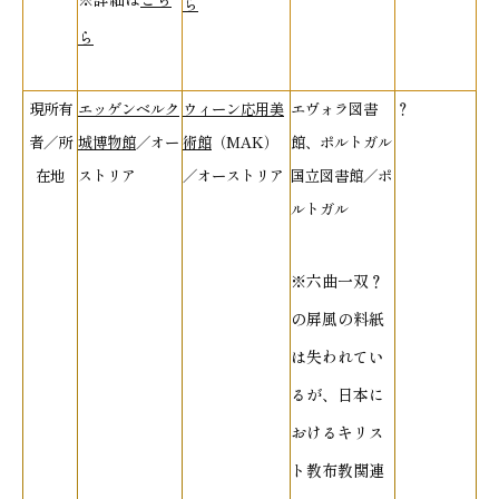
ら
ら
現所有
エッゲンベルク
ウィーン応用美
エヴォラ図書
？
者／所
城博物館
／オー
術館
（MAK）
館、ポルトガル
在地
ストリア
／オーストリア
国立図書館／ポ
ルトガル
※六曲一双？
の屏風の料紙
は失われてい
るが、日本に
おけるキリス
ト教布教関連