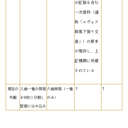
の記録を含む
一次資料（通
称「エヴォラ
屏風下張り文
書」）の原本
が現存し、上
記機関に所蔵
されている
現在の
八曲一隻の屛風
六曲屏風（一隻
？
？
外観
を8枚に分割し
のみ）
壁面にはめ込み