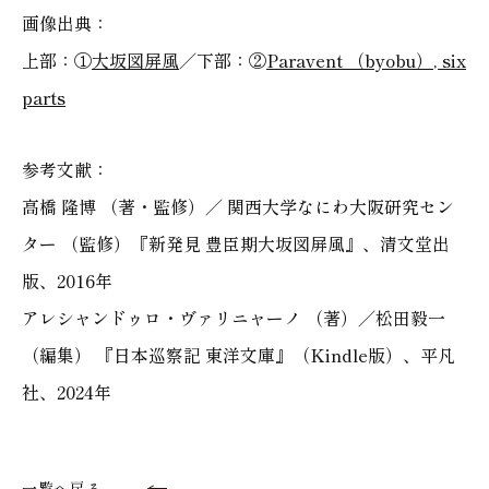
画像出典：
上部：①
大坂図屏風
／下部：②
Paravent （byobu）, six
parts
参考文献：
高橋 隆博 （著・監修）／ 関西大学なにわ大阪研究セン
ター （監修）『新発見 豊臣期大坂図屏風』、清文堂出
版、2016年
アレシャンドゥロ・ヴァリニャーノ （著）／松田毅一
（編集） 『日本巡察記 東洋文庫』（Kindle版）、平凡
社、2024年
一覧へ戻る