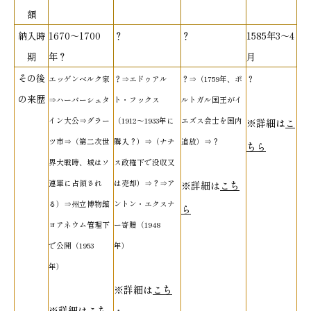
額
納入時
1670～1700
？
？
1585年3～4
期
年？
月
その後
エッゲンベルク家
？⇒エドゥアル
？⇒（1759年、ポ
？
の来歴
⇒ハーバーシュタ
ト・フックス
ルトガル国王がイ
イン大公⇒グラー
（1912～1933年に
エズス会士を国内
※詳細は
こ
ツ市⇒（第二次世
購入？）⇒（ナチ
追放）⇒？
ちら
界大戦時、城はソ
ス政権下で没収又
連軍に占領され
は売却）⇒？⇒ア
※詳細は
こち
る）⇒州立博物館
ントン・エクスナ
ら
ヨアネウム管理下
ー寄贈（1948
で公開（1953
年）
年）
※詳細は
こち
※詳細は
こち