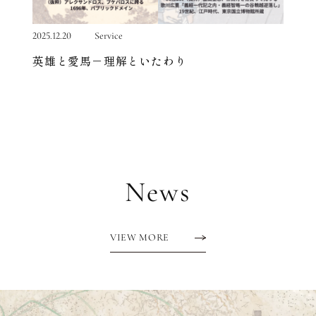
2025.12.20
Service
2025.12.
英雄と愛馬－理解といたわり
権力
News
VIEW MORE