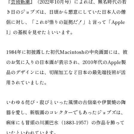
『
芸術新潮
』（2022年10月号）によれば、無名時代の若
き日のジョブズは、日頃から懇意にしていた日本人の僧
侶に対し、「これが悟りの証拠だ！」と言って「Apple
I」の基板を見せたといいます。
1984年に初披露した初代Macintoshの中央画面には、彼
のお気に入りの日本画が表示され、2010年代のApple製
品のデザインには、切削加工など日本の最先端技術が活
用されていました。
いわゆる侘び・寂びといった風情の古信楽や伊賀焼の陶
器を愛し、新版画のコレクターでもあったジョブズは、
病床にも冒頭の川瀬巴水（1883-1957）の作品を飾って
いたといわれています。