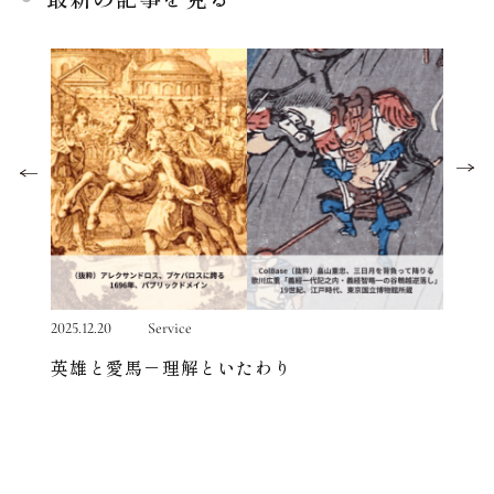
2025.12.20
Service
2025.12.
英雄と愛馬－理解といたわり
権力