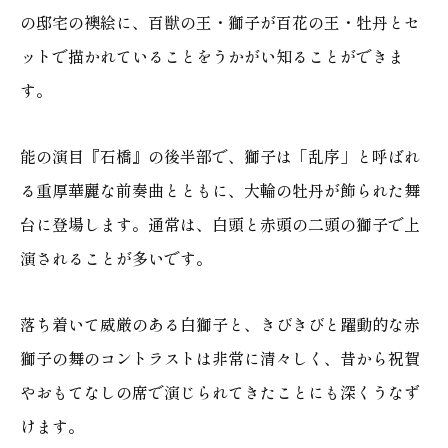
の邸宅の襖絵に、百獣の王・獅子が百花の王・牡丹とセ
ットで描かれていることをうかがい知ることができま
す。
能の演目『石橋』の後半部で、獅子は「乱序」と呼ばれ
る重厚華麗な前奏曲とともに、大輪の牡丹が飾られた舞
台に登場します。通常は、白頭と赤頭の二頭の獅子で上
演されることが多いです。
落ち着いて威厳のある白獅子と、きびきびと躍動的な赤
獅子の舞のコントラストは非常に清々しく、昔から祝賀
やおもてなしの席で演じられてきたことにも深くうなず
けます。