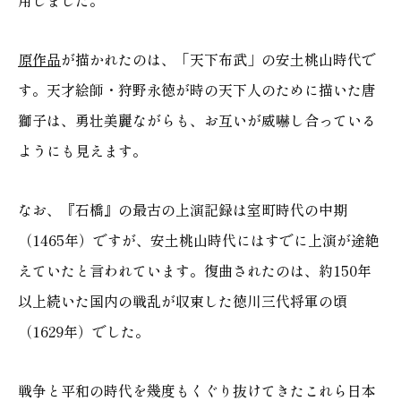
用しました。
原作品
が描かれたのは、「天下布武」の安土桃山時代で
す。天才絵師・狩野永徳が時の天下人のために描いた唐
獅子は、勇壮美麗ながらも、お互いが威嚇し合っている
ようにも見えます。
なお、『石橋』の最古の上演記録は室町時代の中期
（1465年）ですが、安土桃山時代にはすでに上演が途絶
えていたと言われています。復曲されたのは、約150年
以上続いた国内の戦乱が収束した徳川三代将軍の頃
（1629年）でした。
戦争と平和の時代を幾度もくぐり抜けてきたこれら日本