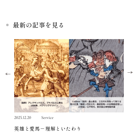
最新の記事を見る
2025.12.20
Service
2025.12.
英雄と愛馬－理解といたわり
権力