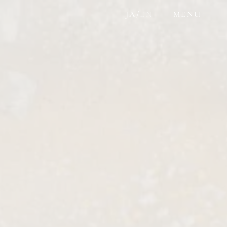
JA
/
EN
MENU